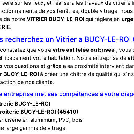
r sera sur les lieux, et réalisera les travaux de vitrerie 
nctionnements de vos fenêtres, double vitrage, nou
e de notre
VITRIER BUCY-LE-ROI
qui réglera en
urg
ERIE.
s recherchez un Vitrier a BUCY-LE-ROI 
 constatez que votre
vitre est fêlée ou brisée
, vous 
efficacement votre habitation. Notre entreprise de
vi
s vos questions et grâce a sa proximité intervient dan
ier BUCY-LE-ROI
à créer une châtre de qualité qui s’i
faction de nos clients.
e entreprise met ses compétences à votre dispo
trerie BUCY-LE-ROI
roiterie BUCY-LE-ROI (45410)
nuiserie en aluminium, PVC, bois
e large gamme de vitrage