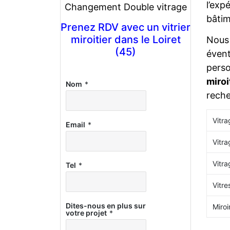
l’exp
Changement Double vitrage
bâtim
Prenez RDV avec un vitrier
miroitier dans le Loiret
Nous 
(45)
évent
perso
miro
Nom
*
reche
Vitra
Email
*
Vitra
Vitra
Tel
*
Vitre
Dites-nous en plus sur
Miroi
votre projet
*