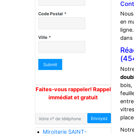
Cont
Nous 
Code Postal
*
en ma
ligne
dans 
Ville
*
Réa
(45
Submit
Notre
doub
bois,
Faites-vous rappeler! Rappel
feuill
immédiat et gratuit
entre
vitre
place
Envoyez
Notr
Miroiterie SAINT-