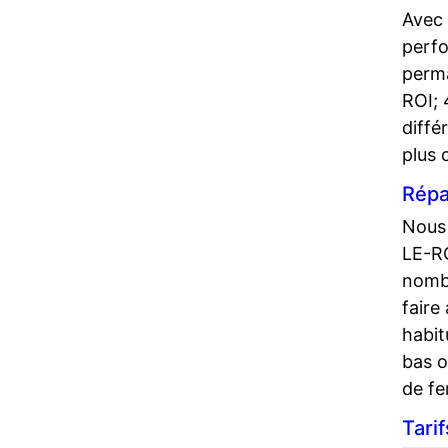
Avec 
perfo
perma
ROI; 
diffé
plus 
Répa
Nous 
LE-RO
nombr
faire
habit
bas o
de fe
Tari