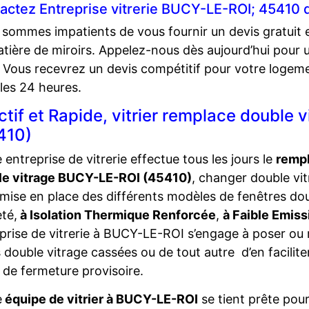
actez Entreprise vitrerie BUCY-LE-ROI; 45410 
sommes impatients de vous fournir un devis gratuit e
tière de miroirs. Appelez-nous dès aujourd’hui pour un
. Vous recevrez un devis compétitif pour votre log
les 24 heures.
ctif et Rapide, vitrier remplace double
410)
 entreprise de vitrerie effectue tous les jours le
remp
le vitrage BUCY-LE-ROI (45410)
, changer double vi
 mise en place des différents modèles de fenêtres do
eté,
à Isolation Thermique Renforcée
,
à Faible Emiss
prise de vitrerie à BUCY-LE-ROI s’engage à poser ou 
s double vitrage cassées ou de tout autre d’en facilite
 de fermeture provisoire.
e
équipe de vitrier à BUCY-LE-ROI
se tient prête pour