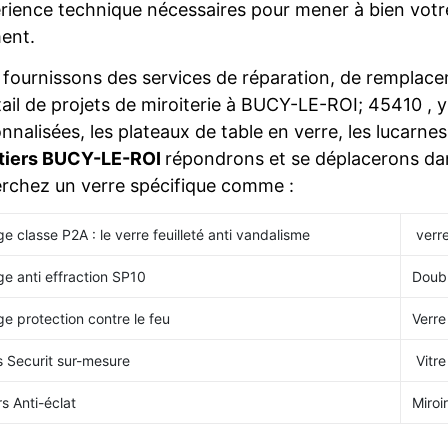
érience technique nécessaires pour mener à bien votre
ent.
fournissons des services de réparation, de remplacem
ail de projets de miroiterie à BUCY-LE-ROI; 45410 , 
nnalisées, les plateaux de table en verre, les lucarnes,
itiers BUCY-LE-ROI
répondrons et se déplacerons dans
rchez un verre spécifique comme :
ge classe P2A : le verre feuilleté anti vandalisme
verre
ge anti effraction SP10
Doubl
ge protection contre le feu
Verre
s Securit sur-mesure
Vitre
rs Anti-éclat
Miroir