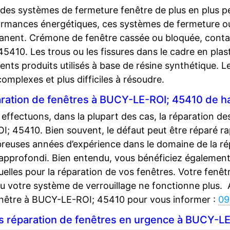
des systèmes de fermeture fenêtre de plus en plus p
rmances énergétiques, ces systèmes de fermeture o
nent. Crémone de fenêtre cassée ou bloquée, contac
45410. Les trous ou les fissures dans le cadre en plas
rents produits utilisés à base de résine synthétique. L
complexes et plus difficiles à résoudre.
ration de fenêtres à BUCY-LE-ROI; 45410 de hau
effectuons, dans la plupart des cas, la réparation d
I; 45410. Bien souvent, le défaut peut être réparé 
euses années d’expérience dans le domaine de la répa
 approfondi. Bien entendu, vous bénéficiez également
uelles pour la réparation de vos fenêtres. Votre fenêt
u votre système de verrouillage ne fonctionne plus.
nêtre à BUCY-LE-ROI; 45410 pour vous informer :
09
fs réparation de fenêtres en urgence à BUCY-L