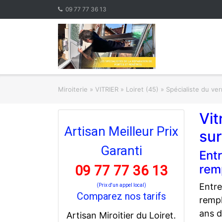
Skip
09 77 77 36 13
to
content
Miroiterie
»
VITRIER
»
Loiret (45) » Spécialiste du ve
Vit
Artisan Meilleur Prix
sur
Garanti
Entr
rem
09 77 77 36 13
Entre
(Prix d'un appel local)
Comparez nos tarifs
rempl
ans d
Artisan Miroitier du Loiret.