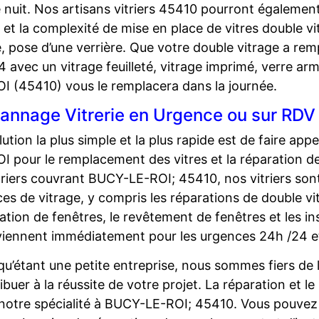
 nuit. Nos artisans vitriers 45410 pourront également 
et la complexité de mise en place de vitres double v
, pose d’une verrière. Que votre double vitrage a rem
4 avec un vitrage feuilleté, vitrage imprimé, verre arm
I (45410) vous le remplacera dans la journée.
annage Vitrerie en Urgence ou sur RD
lution la plus simple et la plus rapide est de faire app
I pour le remplacement des vitres et la réparation d
triers couvrant BUCY-LE-ROI; 45410, nos vitriers sont
ces de vitrage, y compris les réparations de double vi
ation de fenêtres, le revêtement de fenêtres et les in
viennent immédiatement pour les urgences 24h /24 e
qu’étant une petite entreprise, nous sommes fiers de
ibuer à la réussite de votre projet. La réparation et 
notre spécialité à BUCY-LE-ROI; 45410. Vous pouvez ê