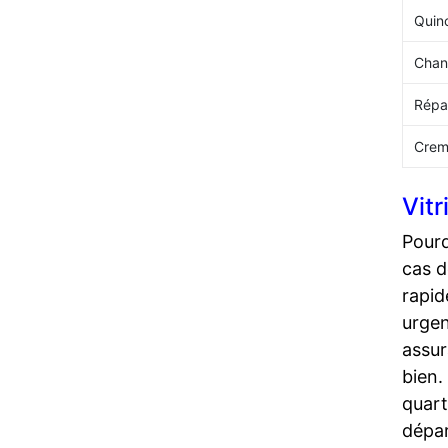
Quinc
Chan
Répar
Crem
Vit
Pour
cas d
rapid
urgen
assur
bien.
quart
dépa