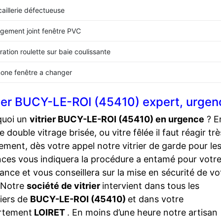
aillerie défectueuse
gement joint fenêtre PVC
ation roulette sur baie coulissante
one fenêtre a changer
rier BUCY-LE-ROI (45410) expert, urge
quoi un
vitrier BUCY-LE-ROI (45410) en urgence
? E
e double vitrage brisée, ou vitre fêlée il faut réagir trè
ement, dès votre appel notre vitrier de garde pour le
ces vous indiquera la procédure a entamé pour votr
ance et vous conseillera sur la mise en sécurité de vo
 Notre
société de vitrier
intervient dans tous les
iers de
BUCY-LE-ROI (45410)
et dans votre
rtement
LOIRET
. En moins d’une heure notre artisan