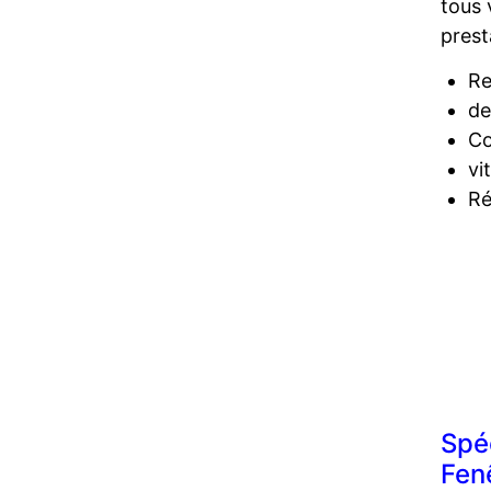
tous 
prest
Re
de
Co
vi
Ré
Spé
Fen