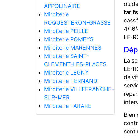
ou de
APPOLINAIRE
tarifs
Miroiterie
cassé
ROQUESTERON-GRASSE
4/16/
Miroiterie PEILLE
LE-RO
Miroiterie POMEYS
Miroiterie MARENNES
Dép
Miroiterie SAINT-
La so
CLEMENT-LES-PLACES
LE-RO
Miroiterie LEGNY
de vi
Miroiterie TERNAND
servi
Miroiterie VILLEFRANCHE-
répar
SUR-MER
inter
Miroiterie TARARE
Bien 
contr
sont 