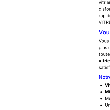
vitrie
disfo
rapid
VITR
Vou
Vous
plus 
toute
vitr
satis
Notr
Vi
Mi
Me
Un